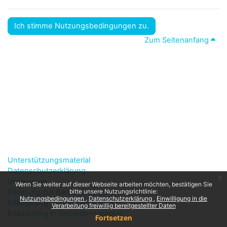
Ich stimme Nutzungsbedingungen zu.
Zum Seitenanfang
Unterstützungsmaterial
Datenschutzerklärung
x
Impressum
Wenn Sie weiter auf dieser Webseite arbeiten möchten, bestätigen Sie
Erklärung zur Barrierefreiheit
bitte unsere Nutzungsrichtlinie:
Nutzungsbedingungen
Datenschutzerklärung
Einwilligung in die
Erläuterung in Leichter Sprache
Verarbeitung freiwillig bereitgestellter Daten
Erläuterung in Gebärdensprache
Fortsetzen