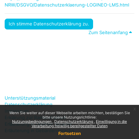
NRW/DSGVO/Datenschutzerklaerung-LOGINEO-LMS.html
Ich stimme Datenschutzerklärung zu.
Zum Seitenanfang
Unterstützungsmaterial
Datenschutzerklärung
x
Impressum
Wenn Sie weiter auf dieser Webseite arbeiten möchten, bestätigen Sie
Erklärung zur Barrierefreiheit
bitte unsere Nutzungsrichtlinie:
Nutzungsbedingungen
Datenschutzerklärung
Einwilligung in die
Erläuterung in Leichter Sprache
Verarbeitung freiwillig bereitgestellter Daten
Erläuterung in Gebärdensprache
Fortsetzen