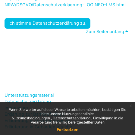
NRW/DSGVO/Datenschutzerklaerung-LOGINEO-LMS.html
Ich stimme Datenschutzerklärung zu.
Zum Seitenanfang
Unterstützungsmaterial
Datenschutzerklärung
x
Impressum
Wenn Sie weiter auf dieser Webseite arbeiten möchten, bestätigen Sie
Erklärung zur Barrierefreiheit
bitte unsere Nutzungsrichtlinie:
Nutzungsbedingungen
Datenschutzerklärung
Einwilligung in die
Erläuterung in Leichter Sprache
Verarbeitung freiwillig bereitgestellter Daten
Erläuterung in Gebärdensprache
Fortsetzen