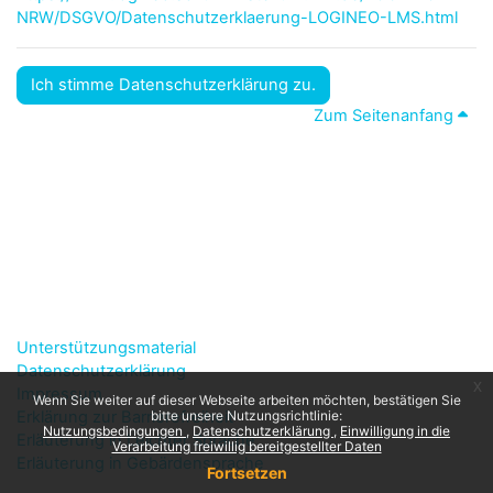
NRW/DSGVO/Datenschutzerklaerung-LOGINEO-LMS.html
Ich stimme Datenschutzerklärung zu.
Zum Seitenanfang
Unterstützungsmaterial
Datenschutzerklärung
x
Impressum
Wenn Sie weiter auf dieser Webseite arbeiten möchten, bestätigen Sie
Erklärung zur Barrierefreiheit
bitte unsere Nutzungsrichtlinie:
Nutzungsbedingungen
Datenschutzerklärung
Einwilligung in die
Erläuterung in Leichter Sprache
Verarbeitung freiwillig bereitgestellter Daten
Erläuterung in Gebärdensprache
Fortsetzen